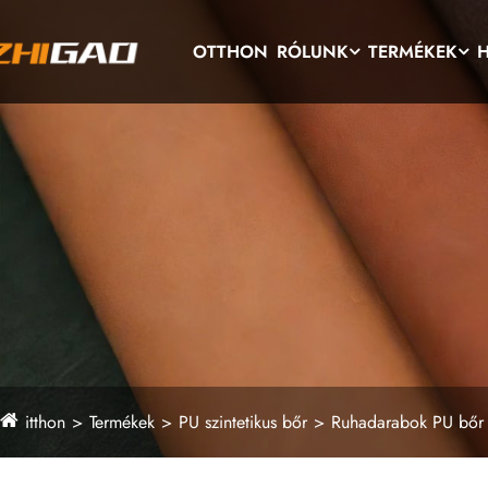
OTTHON
RÓLUNK
TERMÉKEK
H
itthon
Termékek
PU szintetikus bőr
Ruhadarabok PU bőr