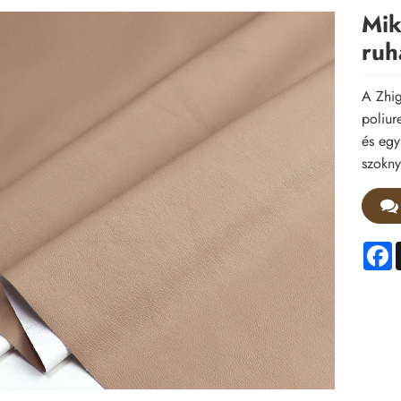
Mik
ruh
A Zhig
poliur
és egy
szokny
F