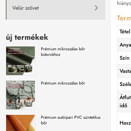
hiányo
Velúr szövet

Ter
Tétel
új termékek
Any
Prémium mikroszálas bőr
bútorokhoz
Szín
Vast
Prémium mikroszálas bőr
Szél
Átfut
idő
Prémium autóipari PVC szintetikus
Hasz
bőr