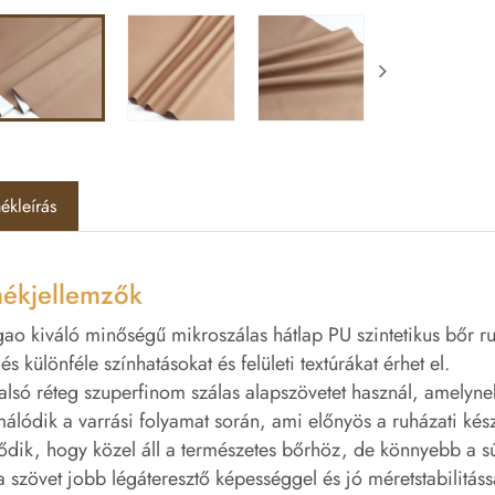
ékleírás
ékjellemzők
gao kiváló minőségű mikroszálas hátlap PU szintetikus bőr ru
 és különféle színhatásokat és felületi textúrákat érhet el.
alsó réteg szuperfinom szálas alapszövetet használ, amely
álódik a varrási folyamat során, ami előnyös a ruházati kés
ődik, hogy közel áll a természetes bőrhöz, de könnyebb a súl
a szövet jobb légáteresztő képességgel és jó méretstabilitás