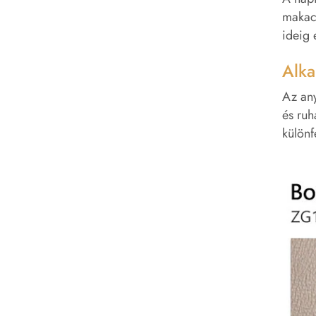
makacs
ideig 
Alka
Az any
és ruh
különf