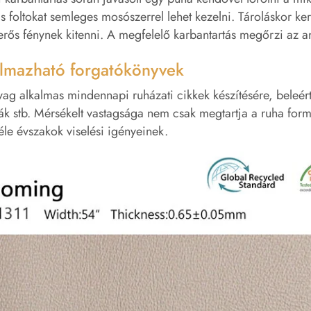
 foltokat semleges mosószerrel lehet kezelni. Tároláskor ker
erős fénynek kitenni. A megfelelő karbantartás megőrzi az a
lmazható forgatókönyvek
ag alkalmas mindennapi ruházati cikkek készítésére, beleért
ák stb. Mérsékelt vastagsága nem csak megtartja a ruha form
éle évszakok viselési igényeinek.