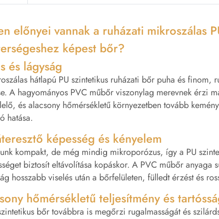
en előnyei vannak a ruházati mikroszálas
erségeshez képest bőr?
s és lágyság
oszálas hátlapú PU szintetikus ruházati bőr puha és finom, 
ése. A hagyományos PVC műbőr viszonylag merevnek érzi ma
elő, és alacsony hőmérsékletű környezetben tovább keményed
ló hatása.
teresztő képesség és kényelem
nk kompakt, de még mindig mikroporózus, így a PU szinteti
séget biztosít eltávolítása kopáskor. A PVC műbőr anyaga s
ág hosszabb viselés után a bőrfelületen, fülledt érzést és 
sony hőmérsékletű teljesítmény és tartós
zintetikus bőr továbbra is megőrzi rugalmasságát és szilá