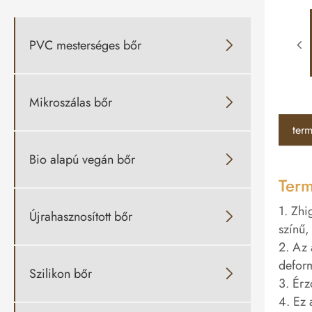
PVC mesterséges bőr

Mikroszálas bőr

term
Bio alapú vegán bőr

Term
1. Zhi
Újrahasznosított bőr

színű,
2. Az 
deform
Szilikon bőr

3. Érz
4. Ez 