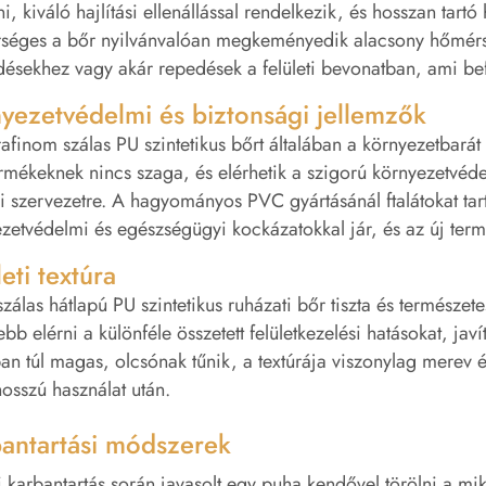
i, kiváló hajlítási ellenállással rendelkezik, és hosszan tar
séges a bőr nyilvánvalóan megkeményedik alacsony hőmérsékl
ésekhez vagy akár repedések a felületi bevonatban, ami bef
yezetvédelmi és biztonsági jellemzők
rafinom szálas PU szintetikus bőrt általában a környezetbará
rmékeknek nincs szaga, és elérhetik a szigorú környezetvéde
 szervezetre. A hagyományos PVC gyártásánál ftalátokat ta
zetvédelmi és egészségügyi kockázatokkal jár, és az új ter
leti textúra
zálas hátlapú PU szintetikus ruházati bőr tiszta és természetes
bb elérni a különféle összetett felületkezelési hatásokat, ja
ban túl magas, olcsónak tűnik, a textúrája viszonylag merev é
hosszú használat után.
antartási módszerek
 karbantartás során javasolt egy puha kendővel törölni a mikro