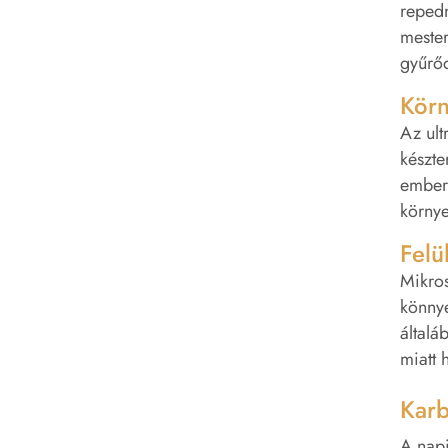
repedn
mester
gyűrőd
Körn
Az ult
készte
emberi
környe
Felü
Mikros
könnye
általá
miatt 
Karb
A napi