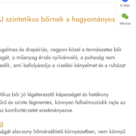
E-Mail
 PU szintetikus bőrnek a hagyományos PVC
Wechat
rugalmas és drapériás, nagyon közel a természetes bőr
gát, a műanyag érzés nyilvánvaló, a puhaság nem
ik, ami befolyásolja a viselési kényelmet és a ruházat
kus bőr jó légáteresztő képességet és hatékony
űrű és szinte légmentes, könnyen felhalmozódik rajta az
rossz komfortérzetet eredményezve.
ság
rdságát alacsony hőmérsékletű környezetben, nem könnyű