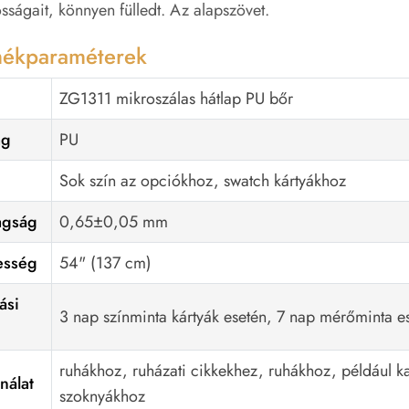
sságait, könnyen fülledt. Az alapszövet.
mékparaméterek
ZG1311 mikroszálas hátlap PU bőr
ag
PU
Sok szín az opciókhoz, swatch kártyákhoz
agság
0,65±0,05 mm
esség
54" (137 cm)
ási
3 nap színminta kártyák esetén, 7 nap mérőminta e
ruhákhoz, ruházati cikkekhez, ruhákhoz, például 
nálat
szoknyákhoz