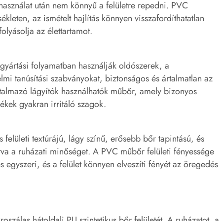
tó használat után nem könnyű a felületre repedni. PVC
eten, az ismételt hajlítás könnyen visszafordíthatatlan
olyásolja az élettartamot.
t gyártási folyamatban használják oldószerek, a
lmi tanúsítási szabványokat, biztonságos és ártalmatlan az
rtalmazó lágyítók használhatók műbőr, amely bizonyos
mékek gyakran irritáló szagok.
 felületi textúrájú, lágy színű, erősebb bőr tapintású, és
vítva a ruházati minőséget. A PVC műbőr felületi fényessége
s egyszeri, és a felület könnyen elveszíti fényét az öregedés
szálas hátoldali PU szintetikus bőr felületét. A ruházatot, a