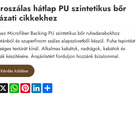
roszálas hátlap PU szintetikus bőr
ázati cikkekhez
ao Microfiber Backing PU szintetikus bőr ruhadarabokhoz
etánból és szuperfinom szálas alapszövetből készül. Puha tapintást
séges textúrát kínál. Alkalmas kabátok, nadrágok, kabátok és
ák készítésére. Árajánlatért forduljon hozzánk bizalommal.
Kérdés küldése
acebook
X
WhatsApp
Pinterest
LinkedIn
Share