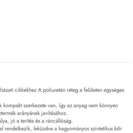
házati cikkekhez A poliuretán réteg a felületen egységes
nek kompakt szerkezete van, így az anyag nem könnyen
ztermék arányának javításához.
ya, jó a terítés és a ráncállóság.
sal rendelkezik, leküzdve a hagyományos szintetikus bőr