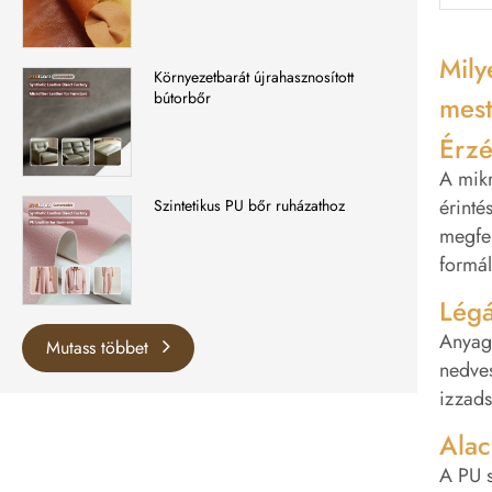
Mily
Környezetbarát újrahasznosított
bútorbőr
mest
Érzé
A mikr
érint
Szintetikus PU bőr ruházathoz
megfel
formá
Légá
Anyagu
Mutass többet
nedves
izzads
Alac
A PU s